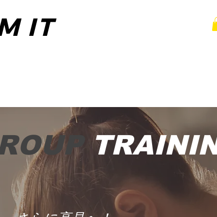
M IT
M IT
ライントレーニング
出張パーソナル
お支払い方
ROUP
TRAINI