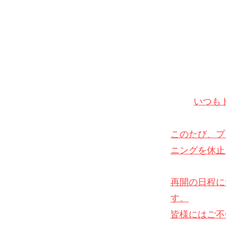
いつも
このたび、プ
ニングを休止
再開の日程に
す。
皆様にはご不