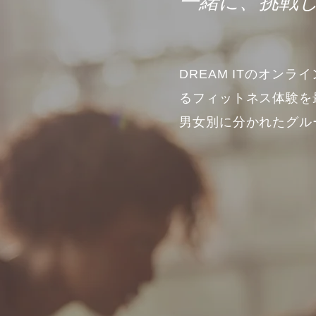
​一緒に、挑戦
DREAM ITのオン
るフィットネス体験を
男女別に分かれたグル
る、特別な時間を提供
また、レッスンは毎週1
ます。

経験豊かなインストラ
うに、様々なニーズに
たちと一緒に、忙しい
自宅から手軽に参加で