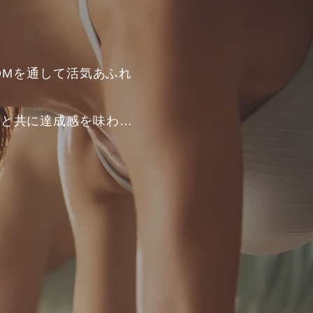
OMを通して活気あふれ
いと共に達成感を味わえ
4回のペースで提供され
一人ひとりが楽しめるよ
界中の同じ目標を持つ人
ょう。

なライフスタイルを追求