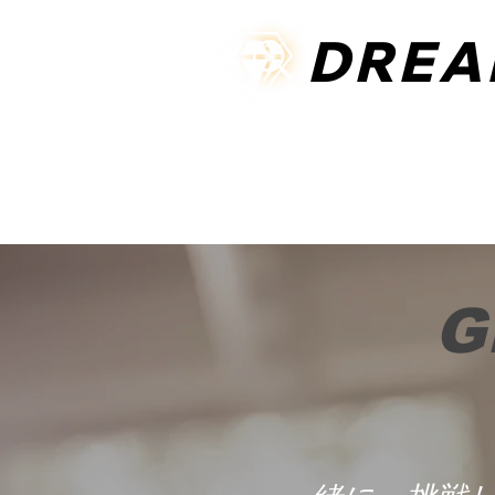
DREA
DREA
ホーム
私たちについて
オン
G